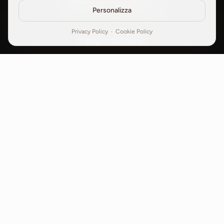
Personalizza
Privacy Policy
·
Cookie Policy
Il Regno del Cane
Via Croce Buzzo, 2, 60018 Montemarciano AN
info@ilregnodelcane.it
+39 338 448 3435
Privacy Policy
|
Cookie Policy
|
📝 Iscriviti al Corso
|
🍪 Gestisci Cookie
© 2025 Centro Cinofilo Il Regno del Cane – Tutti i diritti riservati.
Il logo ENCI è un marchio registrato dell'Ente Nazionale della
Cinofilia Italiana. Il corso consente il conseguimento del Diploma
ufficiale ENCI.